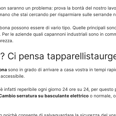
 non saranno un problema: prova la bontà del nostro lavo
 mano che stai cercando per risparmiare sulle serrande n
bona possono essere di vario tipo. Quelle principali son
 Per le aziende quali capannoni industriali sono in com
urezza.
? Ci pensa tapparellistaur
bona
sono in grado di arrivare a casa vostra in tempi rap
accessibile.
 è infatti reperibile ogni giorno 24 ore su 24, per ques
Cambio serratura su basculante elettrico
o normale, o 
uso poichè consente di salvaguardare la sicurezza del v