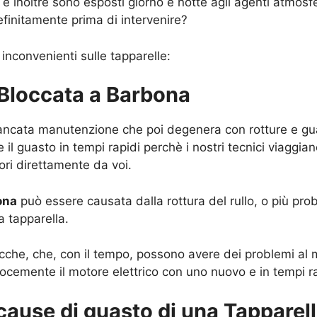
 inoltre sono esposti giorno e notte agli agenti atmosfe
finitamente prima di intervenire?
 inconvenienti sulle tapparelle:
a Bloccata a Barbona
mancata manutenzione che poi degenera con rotture e guast
 il guasto in tempi rapidi perchè i nostri tecnici viaggia
vori direttamente da voi.
ona
può essere causata dalla rottura del rullo, o più pro
a tapparella.
tricche, che, con il tempo, possono avere dei problemi al m
ocemente il motore elettrico con uno nuovo e in tempi ra
 cause di guasto di una Tapparel