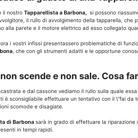
e il nostro
Tapparellista a Barbona,
si possono riassumer
vvolgitore, il rullo di avvolgimento della tapparella, che 
no alla parete e il motore elettrico ad esso collegato quan
ora i vostri infissi presentassero problematiche di funz
rbona
, che con gli strumenti adatti e le opportune conos
: non scende e non sale. Cosa fa
castrata e dal cassone vediamo il rullo sulla quale essa 
ti è sconsigliabile effettuare un tentativo con il \”fai da
zioni scomode e disagiate.
sta di Barbona
sarà in grado di effettuare la riparazione 
esenti in tempi rapidi.