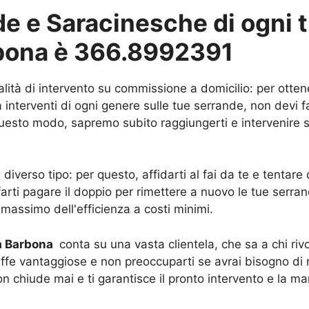
 e Saracinesche di ogni ti
arbona è 366.8992391
alità di intervento su commissione a domicilio: per otten
interventi di ogni genere sulle tue serrande, non devi f
In questo modo, sapremo subito raggiungerti e intervenire 
iverso tipo: per questo, affidarti al fai da te e tentar
 farti pagare il doppio per rimettere a nuovo le tue serra
l massimo dell'efficienza a costi minimi.
 a Barbona
conta su una vasta clientela, che sa a chi rivo
riffe vantaggiose e non preoccuparti se avrai bisogno di n
on chiude mai e ti garantisce il pronto intervento e la ma