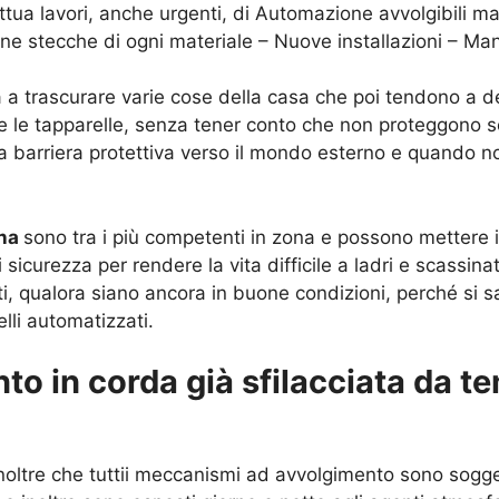
ttua lavori, anche urgenti, di Automazione avvolgibili man
one stecche di ogni materiale – Nuove installazioni – Ma
 a trascurare varie cose della casa che poi tendono a dete
i e le tapparelle, senza tener conto che non proteggono sol
a barriera protettiva verso il mondo esterno e quando n
ona
sono tra i più competenti in zona e possono mettere in
sicurezza per rendere la vita difficile a ladri e scassin
nti, qualora siano ancora in buone condizioni, perché si s
elli automatizzati.
to in corda già sfilacciata da te
oltre che tuttii meccanismi ad avvolgimento sono sogge