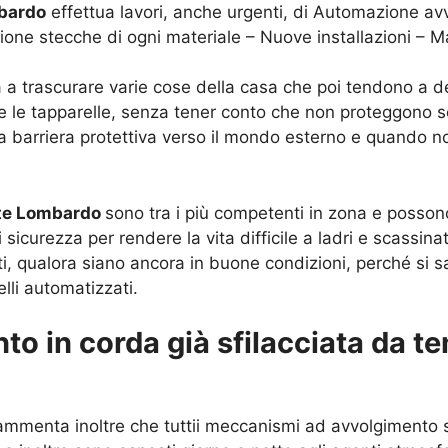
mbardo
effettua lavori, anche urgenti, di Automazione avvo
zione stecche di ogni materiale – Nuove installazioni – 
 a trascurare varie cose della casa che poi tendono a dete
i e le tapparelle, senza tener conto che non proteggono sol
a barriera protettiva verso il mondo esterno e quando n
ate Lombardo
sono tra i più competenti in zona e possono 
sicurezza per rendere la vita difficile a ladri e scassin
nti, qualora siano ancora in buone condizioni, perché si s
elli automatizzati.
to in corda già sfilacciata da te
ammenta inoltre che tuttii meccanismi ad avvolgimento 