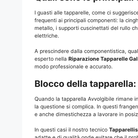
I guasti alle tapparelle, come ci suggerisc
frequenti ai principali componenti: la cingh
metallo, i supporti cuscinettati del rullo c
elettriche.
A prescindere dalla componentistica, qual
esperto nella
Riparazione Tapparelle Ga
modo professionale e accurato.
Blocco della tapparella
Quando la tapparella Avvolgibile rimane in
la questione si complica. In questi frangen
e anche dimestichezza a lavorare in posi
In questi casi il nostro tecnico
Tapparelli
adatte e di qualità onde evitare che il prob