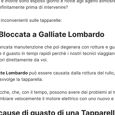
 inoltre sono esposti giorno e notte agli agenti atmosfe
finitamente prima di intervenire?
 inconvenienti sulle tapparelle:
a Bloccata a Galliate Lombardo
mancata manutenzione che poi degenera con rotture e guast
 il guasto in tempi rapidi perchè i nostri tecnici viaggia
vori direttamente da voi.
iate Lombardo
può essere causata dalla rottura del rullo,
 avvolge la tapparella.
tricche, che, con il tempo, possono avere dei problemi al m
mbiare velocemente il motore elettrico con uno nuovo e i
 cause di guasto di una Tapparel