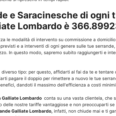
 e Saracinesche di ogni ti
lliate Lombardo è 366.899
zza le modalità di intervento su commissione a domicilio:
evisti e a interventi di ogni genere sulle tue serrande, 
rizzo. In questo modo, sapremo subito raggiungerti e inter
iverso tipo: per questo, affidarti al fai da te e tentar
 farti pagare il doppio per rimettere a nuovo le tue serra
benefici, dandoti il massimo dell'efficienza a costi minimi
a Galliate Lombardo
conta su una vasta clientela, che sa
to delle nostre tariffe vantaggiose e non preoccuparti se 
ande Galliate Lombardo,
infatti, non chiude mai e ti gar