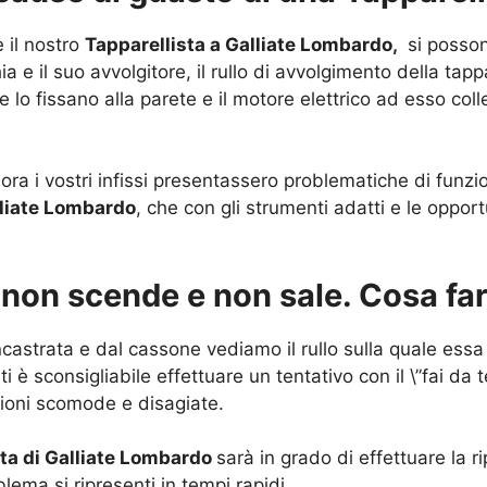
e il nostro
Tapparellista a Galliate Lombardo,
si posson
ia e il suo avvolgitore, il rullo di avvolgimento della tap
he lo fissano alla parete e il motore elettrico ad esso col
ora i vostri infissi presentassero problematiche di funz
lliate Lombardo
, che con gli strumenti adatti e le oppor
: non scende e non sale. Cosa fa
castrata e dal cassone vediamo il rullo sulla quale essa 
ti è sconsigliabile effettuare un tentativo con il \”fai da
zioni scomode e disagiate.
sta di Galliate Lombardo
sarà in grado di effettuare la r
lema si ripresenti in tempi rapidi.