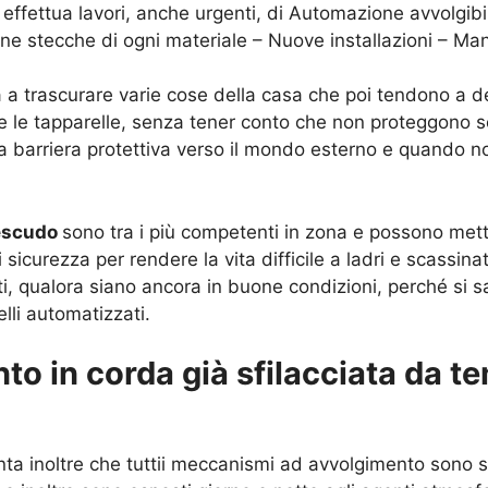
effettua lavori, anche urgenti, di Automazione avvolgibili
one stecche di ogni materiale – Nuove installazioni – Ma
 a trascurare varie cose della casa che poi tendono a dete
i e le tapparelle, senza tener conto che non proteggono sol
a barriera protettiva verso il mondo esterno e quando n
tescudo
sono tra i più competenti in zona e possono metter
sicurezza per rendere la vita difficile a ladri e scassin
nti, qualora siano ancora in buone condizioni, perché si s
elli automatizzati.
to in corda già sfilacciata da te
a inoltre che tuttii meccanismi ad avvolgimento sono s