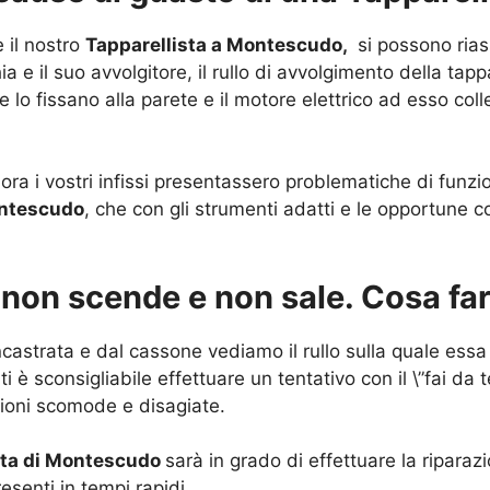
e il nostro
Tapparellista a Montescudo,
si possono rias
ia e il suo avvolgitore, il rullo di avvolgimento della tap
he lo fissano alla parete e il motore elettrico ad esso col
ora i vostri infissi presentassero problematiche di funz
ontescudo
, che con gli strumenti adatti e le opportune 
: non scende e non sale. Cosa fa
castrata e dal cassone vediamo il rullo sulla quale essa 
ti è sconsigliabile effettuare un tentativo con il \”fai da
zioni scomode e disagiate.
sta di Montescudo
sarà in grado di effettuare la riparaz
esenti in tempi rapidi.