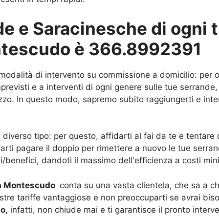
 e Saracinesche di ogni ti
ontescudo è 366.8992391
 modalità di intervento su commissione a domicilio: per o
evisti e a interventi di ogni genere sulle tue serrande, 
rizzo. In questo modo, sapremo subito raggiungerti e inter
iverso tipo: per questo, affidarti al fai da te e tentar
 farti pagare il doppio per rimettere a nuovo le tue serra
ti/benefici, dandoti il massimo dell'efficienza a costi min
 a Montescudo
conta su una vasta clientela, che sa a chi
ostre tariffe vantaggiose e non preoccuparti se avrai bis
o,
infatti, non chiude mai e ti garantisce il pronto inter