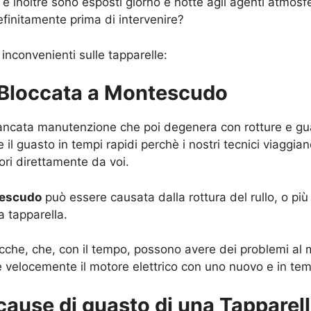
 inoltre sono esposti giorno e notte agli agenti atmosfe
finitamente prima di intervenire?
 inconvenienti sulle tapparelle:
a Bloccata a Montescudo
mancata manutenzione che poi degenera con rotture e guast
 il guasto in tempi rapidi perchè i nostri tecnici viaggia
vori direttamente da voi.
tescudo
può essere causata dalla rottura del rullo, o più
a tapparella.
tricche, che, con il tempo, possono avere dei problemi al m
velocemente il motore elettrico con uno nuovo e in temp
 cause di guasto di una Tapparel