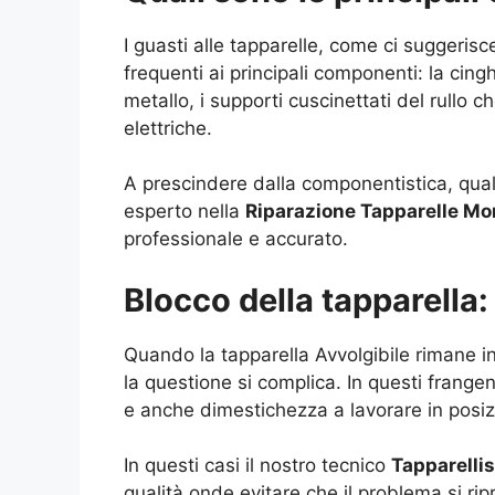
I guasti alle tapparelle, come ci suggerisc
frequenti ai principali componenti: la cingh
metallo, i supporti cuscinettati del rullo c
elettriche.
A prescindere dalla componentistica, qual
esperto nella
Riparazione Tapparelle M
professionale e accurato.
Blocco della tapparella
Quando la tapparella Avvolgibile rimane in
la questione si complica. In questi frangen
e anche dimestichezza a lavorare in posi
In questi casi il nostro tecnico
Tapparelli
qualità onde evitare che il problema si ripr