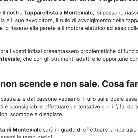
e il nostro
Tapparellista a Monteviale,
si possono riass
ia e il suo avvolgitore, il rullo di avvolgimento della tap
he lo fissano alla parete e il motore elettrico ad esso col
ora i vostri infissi presentassero problematiche di funz
nteviale
, che con gli strumenti adatti e le opportune co
: non scende e non sale. Cosa fa
castrata e dal cassone vediamo il rullo sulla quale essa 
ti è sconsigliabile effettuare un tentativo con il \”fai da
zioni scomode e disagiate.
sta di Monteviale
sarà in grado di effettuare la riparazio
esenti in tempi rapidi.