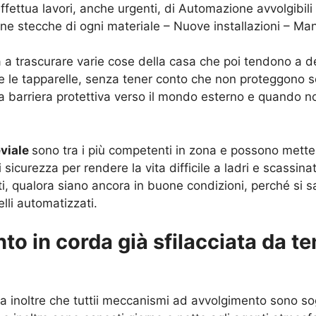
ffettua lavori, anche urgenti, di Automazione avvolgibili 
one stecche di ogni materiale – Nuove installazioni – Ma
 a trascurare varie cose della casa che poi tendono a dete
i e le tapparelle, senza tener conto che non proteggono sol
a barriera protettiva verso il mondo esterno e quando n
eviale
sono tra i più competenti in zona e possono mettere
sicurezza per rendere la vita difficile a ladri e scassin
nti, qualora siano ancora in buone condizioni, perché si s
elli automatizzati.
to in corda già sfilacciata da te
 inoltre che tuttii meccanismi ad avvolgimento sono so