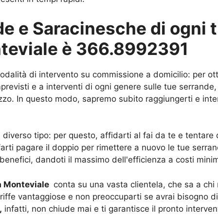
 e Saracinesche di ogni ti
nteviale è 366.8992391
modalità di intervento su commissione a domicilio: per ot
evisti e a interventi di ogni genere sulle tue serrande, 
rizzo. In questo modo, sapremo subito raggiungerti e inter
iverso tipo: per questo, affidarti al fai da te e tentar
 farti pagare il doppio per rimettere a nuovo le tue serra
/benefici, dandoti il massimo dell'efficienza a costi minim
 a Monteviale
conta su una vasta clientela, che sa a chi 
tariffe vantaggiose e non preoccuparti se avrai bisogno di
,
infatti, non chiude mai e ti garantisce il pronto interve