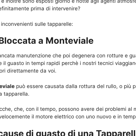
 inoltre sono esposti giorno e notte agli agenti atmosfe
finitamente prima di intervenire?
 inconvenienti sulle tapparelle:
 Bloccata a Monteviale
mancata manutenzione che poi degenera con rotture e guast
 il guasto in tempi rapidi perchè i nostri tecnici viaggia
vori direttamente da voi.
eviale
può essere causata dalla rottura del rullo, o più 
a tapparella.
tricche, che, con il tempo, possono avere dei problemi al m
velocemente il motore elettrico con uno nuovo e in tempi
 cause di guasto di una Tapparel