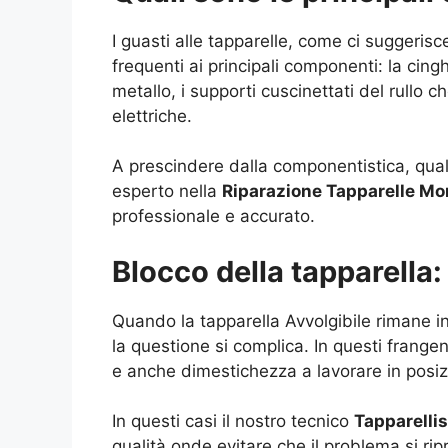
I guasti alle tapparelle, come ci suggerisc
frequenti ai principali componenti: la cingh
metallo, i supporti cuscinettati del rullo c
elettriche.
A prescindere dalla componentistica, qual
esperto nella
Riparazione Tapparelle Mo
professionale e accurato.
Blocco della tapparella
Quando la tapparella Avvolgibile rimane in
la questione si complica. In questi frangen
e anche dimestichezza a lavorare in posi
In questi casi il nostro tecnico
Tapparelli
qualità onde evitare che il problema si ripr