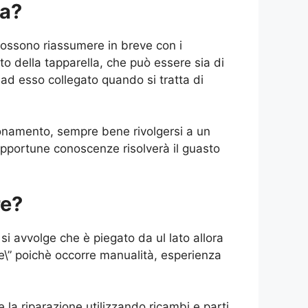
la?
possono riassumere in breve con i
nto della tapparella, che può essere sia di
o ad esso collegato quando si tratta di
ionamento, sempre bene rivolgersi a un
 opportune conoscenze risolverà il guasto
re?
si avvolge che è piegato da ul lato allora
 te\” poichè occorre manualità, esperienza
e la riparazione utilizzando ricambi e parti