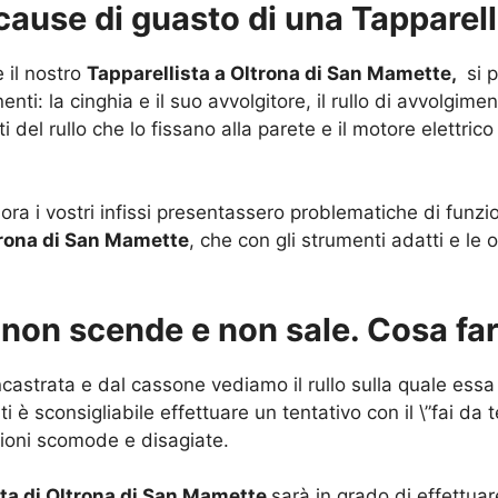
 cause di guasto di una Tapparel
e il nostro
Tapparellista a Oltrona di San Mamette,
si 
nti: la cinghia e il suo avvolgitore, il rullo di avvolgime
i del rullo che lo fissano alla parete e il motore elettric
ora i vostri infissi presentassero problematiche di funz
trona di San Mamette
, che con gli strumenti adatti e le
: non scende e non sale. Cosa fa
castrata e dal cassone vediamo il rullo sulla quale essa 
ti è sconsigliabile effettuare un tentativo con il \”fai da
zioni scomode e disagiate.
sta di Oltrona di San Mamette
sarà in grado di effettuar