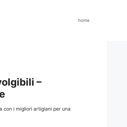
home
lgibili –
te
con i migliori artigiani per una