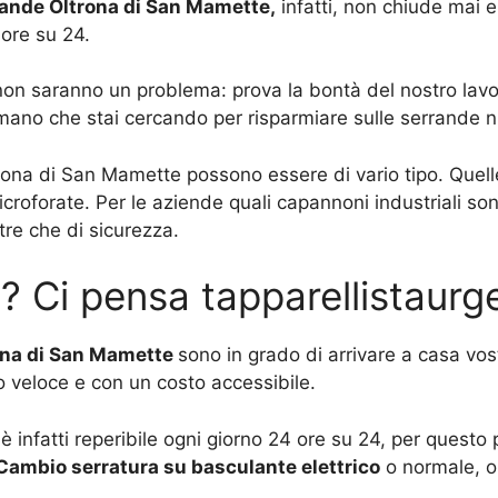
ande Oltrona di San Mamette,
infatti, non chiude mai e 
 ore su 24.
 non saranno un problema: prova la bontà del nostro lavo
 mano che stai cercando per risparmiare sulle serrande n
trona di San Mamette possono essere di vario tipo. Quell
croforate. Per le aziende quali capannoni industriali so
re che di sicurezza.
? Ci pensa tapparellistaur
rona di San Mamette
sono in grado di arrivare a casa vos
 veloce e con un costo accessibile.
 è infatti reperibile ogni giorno 24 ore su 24, per ques
Cambio serratura su basculante elettrico
o normale, o 