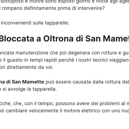
ttoposti e inoltre sono esposti giorno e notte agli agen
si rompano definitamente prima di intervenire?
 inconvenienti sulle tapparelle:
a Bloccata a Oltrona di San Mame
mancata manutenzione che poi degenera con rotture e guast
 il guasto in tempi rapidi perchè i nostri tecnici viaggia
vori direttamente da voi.
ona di San Mamette
può essere causata dalla rottura del 
e si avvolge la tapparella.
tricche, che, con il tempo, possono avere dei problemi al m
uò cambiare velocemente il motore elettrico con uno nuov