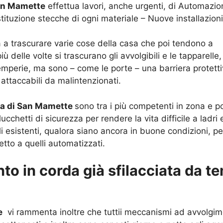
San Mamette
effettua lavori, anche urgenti, di Automazion
stituzione stecche di ogni materiale – Nuove installazio
a a trascurare varie cose della casa che poi tendono a
 più delle volte si trascurano gli avvolgibili e le tappar
 intemperie, ma sono – come le porte – una barriera prote
attaccabili da malintenzionati.
na di San Mamette
sono tra i più competenti in zona e p
ucchetti di sicurezza per rendere la vita difficile a ladr
i esistenti, qualora siano ancora in buone condizioni, per
etto a quelli automatizzati.
to in corda già sfilacciata da te
e
vi rammenta inoltre che tuttii meccanismi ad avvolgim