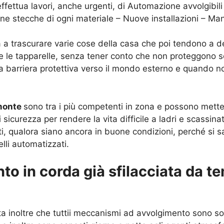
ffettua lavori, anche urgenti, di Automazione avvolgibili 
one stecche di ogni materiale – Nuove installazioni – Ma
 a trascurare varie cose della casa che poi tendono a dete
i e le tapparelle, senza tener conto che non proteggono sol
a barriera protettiva verso il mondo esterno e quando n
emonte
sono tra i più competenti in zona e possono mettere
sicurezza per rendere la vita difficile a ladri e scassin
nti, qualora siano ancora in buone condizioni, perché si s
elli automatizzati.
to in corda già sfilacciata da te
 inoltre che tuttii meccanismi ad avvolgimento sono so