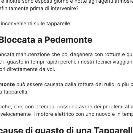
 inoltre sono esposti giorno e notte agli agenti atmosfe
finitamente prima di intervenire?
 inconvenienti sulle tapparelle:
a Bloccata a Pedemonte
mancata manutenzione che poi degenera con rotture e guast
 il guasto in tempi rapidi perchè i nostri tecnici viaggia
vori direttamente da voi.
emonte
può essere causata dalla rottura del rullo, o più 
a tapparella.
tricche, che, con il tempo, possono avere dei problemi al m
elocemente il motore elettrico con uno nuovo e in tempi
 cause di guasto di una Tapparel