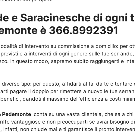
 e Saracinesche di ogni ti
edemonte è 366.8992391
modalità di intervento su commissione a domicilio: per ot
evisti e a interventi di ogni genere sulle tue serrande, 
rizzo. In questo modo, sapremo subito raggiungerti e inter
iverso tipo: per questo, affidarti al fai da te e tentar
 farti pagare il doppio per rimettere a nuovo le tue serra
/benefici, dandoti il massimo dell'efficienza a costi minim
 a Pedemonte
conta su una vasta clientela, che sa a chi 
tariffe vantaggiose e non preoccuparti se avrai bisogno di
,
infatti, non chiude mai e ti garantisce il pronto interve