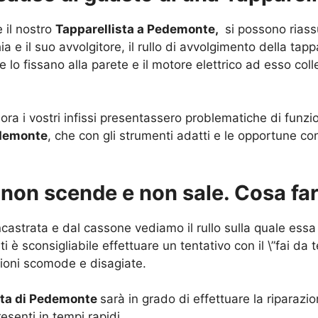
e il nostro
Tapparellista a Pedemonte,
si possono riass
ia e il suo avvolgitore, il rullo di avvolgimento della tap
he lo fissano alla parete e il motore elettrico ad esso col
ora i vostri infissi presentassero problematiche di funz
edemonte
, che con gli strumenti adatti e le opportune c
: non scende e non sale. Cosa fa
castrata e dal cassone vediamo il rullo sulla quale essa 
ti è sconsigliabile effettuare un tentativo con il \”fai da
zioni scomode e disagiate.
sta di Pedemonte
sarà in grado di effettuare la riparazi
esenti in tempi rapidi.