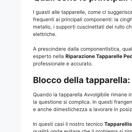
I guasti alle tapparelle, come ci suggerisc
frequenti ai principali componenti: la cingh
metallo, i supporti cuscinettati del rullo c
elettriche.
A prescindere dalla componentistica, qual
esperto nella
Riparazione Tapparelle P
professionale e accurato.
Blocco della tapparella
Quando la tapparella Avvolgibile rimane in
la questione si complica. In questi frangen
e anche dimestichezza a lavorare in posi
In questi casi il nostro tecnico
Tapparelli
qualità onde evitare che il problema si ripr